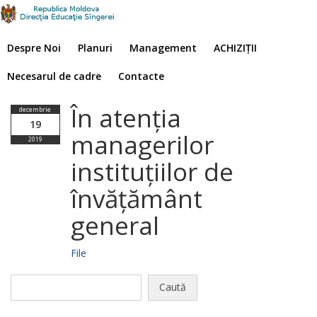
Despre Noi
Planuri
Management
ACHIZIȚII
Necesarul de cadre
Contacte
În atenția
decembrie
19
managerilor
2019
instituțiilor de
învățământ
general
File
Caută
după: