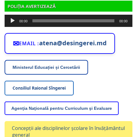
POLIȚIA AVERTIZEAZĂ
Player
00:00
00:00
audio
✉
atena@desingerei.md
EMAIL :
Ministerul Educației și Cercetării
Consiliul Raional Sîngerei
Agenţia Naţională pentru Curriculum şi Evaluare
Concepții ale disciplinelor școlare în învățământul
general