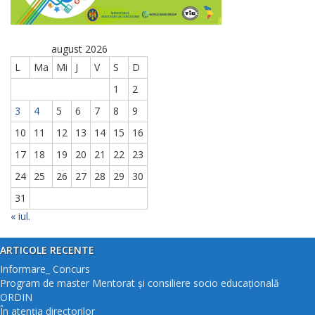
august 2026
L
Ma
Mi
J
V
S
D
1
2
3
4
5
6
7
8
9
10
11
12
13
14
15
16
17
18
19
20
21
22
23
24
25
26
27
28
29
30
31
« iul.
ARTICOLE RECENTE
Informare_ Concurs
Program de master Mentorat și consiliere socio educațională
ORDIN
În atenția directorilor