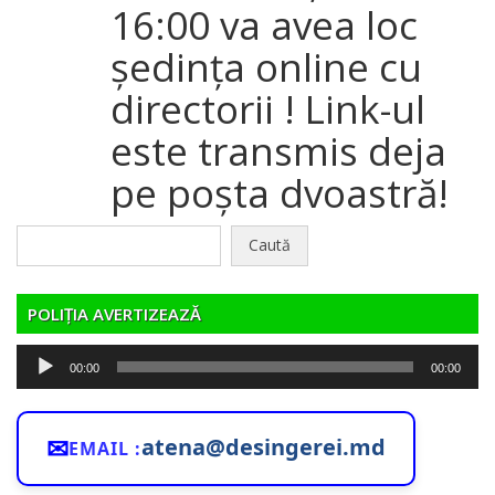
16:00 va avea loc
ședința online cu
directorii ! Link-ul
este transmis deja
pe poșta dvoastră!
Caută
după:
POLIȚIA AVERTIZEAZĂ
Player
00:00
00:00
audio
✉
atena@desingerei.md
EMAIL :