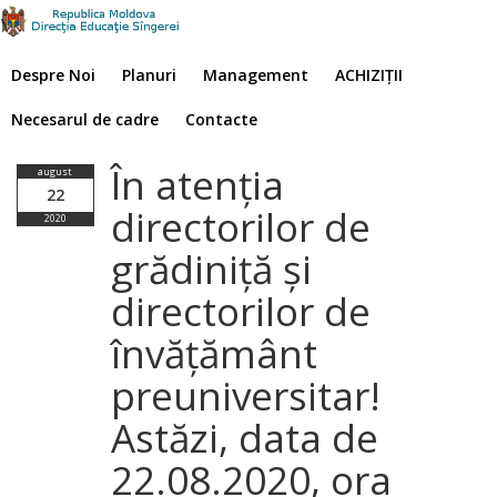
Despre Noi
Planuri
Management
ACHIZIȚII
Necesarul de cadre
Contacte
În atenția
august
22
directorilor de
2020
grădiniță și
directorilor de
învățământ
preuniversitar!
Astăzi, data de
22.08.2020, ora