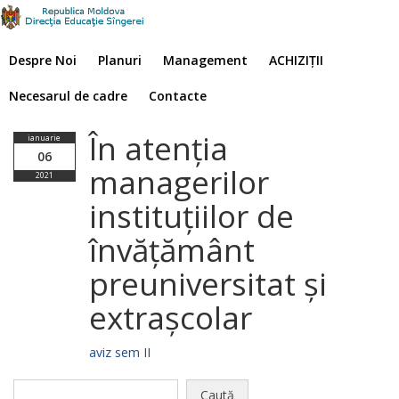
Despre Noi
Planuri
Management
ACHIZIȚII
Necesarul de cadre
Contacte
În atenția
ianuarie
06
managerilor
2021
instituțiilor de
învățământ
preuniversitat și
extrașcolar
aviz sem II
Caută