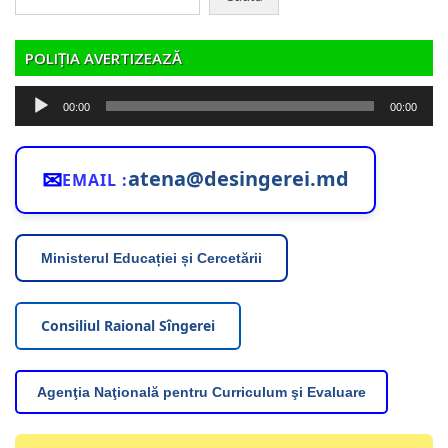
după:
POLIȚIA AVERTIZEAZĂ
Player
00:00
00:00
audio
✉
atena@desingerei.md
EMAIL :
Ministerul Educației și Cercetării
Consiliul Raional Sîngerei
Agenţia Naţională pentru Curriculum şi Evaluare