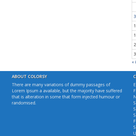
3
1
1
2
3
« i
ABOUT COLORSY
C
There are many variations of dummy passages of
E
Lorem Ipsum a available, but the majority have suffered
F
that is alteration in some that form injected humour or
N
randomised.
S
S
S
F
S
U