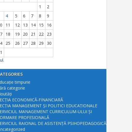
1
2
4
5
6
7
8
9
0
11
12
13
14
15
16
7
18
19
20
21
22
23
4
25
26
27
28
29
30
1
ul.
ATEGORIES
ducație timpurie
ără categorie
outăți
ECȚIA ECONOMICĂ-FINANCIARĂ
ECȚIA MANAGEMENT ȘI POLITICI EDUCAȚIONALE
ERVICIUL MANAGEMENT CURRICULUM-ULUI ȘI
ORMARE PROFESIONALĂ
ERVICIUL RAIONAL DE ASISTENȚĂ PSIHOPEDAGOGICĂ
ncategorized