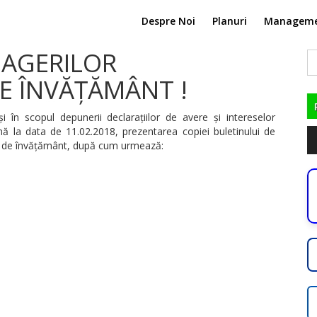
Despre Noi
Planuri
Managem
NAGERILOR
C
du
DE ÎNVĂȚĂMÂNT !
i în scopul depunerii declarațiilor de avere și intereselor
nă la data de 11.02.2018, prezentarea copiei buletinului de
Pl
iile de învățământ, după cum urmează:
au