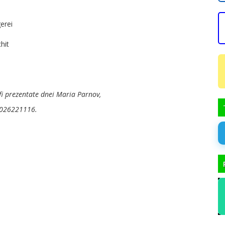
erei
hit
 fi prezentate dnei Maria Parnov,
.026221116.