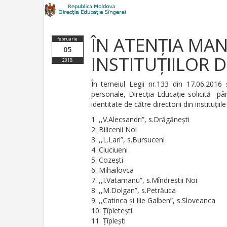
ÎN ATENȚIA MA
februarie
05
INSTITUȚIILOR 
2018
În temeiul Legii nr.133 din 17.06.2016 ș
personale, Direcția Educație solicită pâ
identitate de către directorii din instituț
,,V.Alecsandri”, s.Drăgănești
Bilicenii Noi
,,L.Lari”, s.Bursuceni
Ciuciueni
Cozești
Mihailovca
,,I.Vatamanu”, s.Mîndreștii Noi
,,M.Dolgan”, s.Petrăuca
,,Catinca și Ilie Galben”, s.Sloveanca
Țîpletești
Țîplești