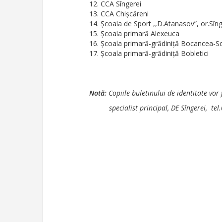
CCA Sîngerei
CCA Chișcăreni
Școala de Sport ,,D.Atanasov”, or.Sîng
Școala primară Alexeuca
Școala primară-grădiniță Bocancea-Sc
Școala primară-grădiniță Bobletici
Not
ă:
Copiile buletinului de identitate vor
specialist principal, DE Sîngerei, tel