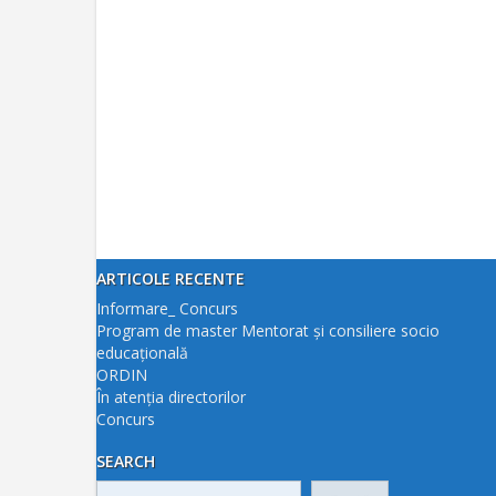
ARTICOLE RECENTE
Informare_ Concurs
Program de master Mentorat și consiliere socio
educațională
ORDIN
În atenția directorilor
Concurs
SEARCH
Caută