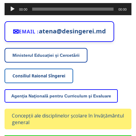
Player
00:00
00:00
audio
✉
atena@desingerei.md
EMAIL :
Ministerul Educației și Cercetării
Consiliul Raional Sîngerei
Agenţia Naţională pentru Curriculum şi Evaluare
Concepții ale disciplinelor școlare în învățământul
general