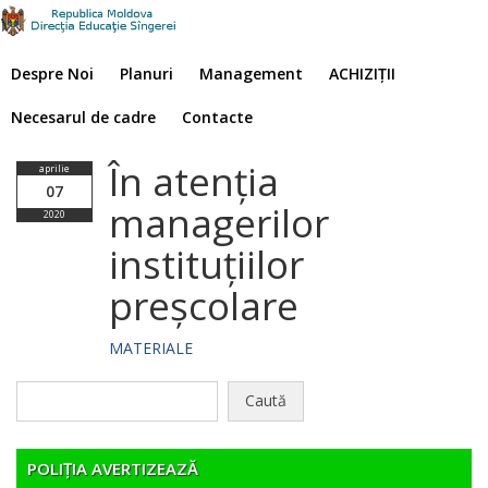
Despre Noi
Planuri
Management
ACHIZIȚII
Necesarul de cadre
Contacte
În atenția
aprilie
07
managerilor
2020
instituțiilor
preșcolare
MATERIALE
Caută
după:
POLIȚIA AVERTIZEAZĂ