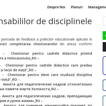
Despre Noi
Planuri
Managem
sabililor de disciplinele
C
du
 perioada de feedback a politicilor educationale aplicate în
urati completarea chestionarelor
din anexa conform
Pl
au
–
Chestionar pentru cadrele didactice privind
re a Holocaustului_RO –
–
Chestionar pentru cadrele didactice care predau
și lecții de viață”_RO
–
–
Chestionar pentru elevii care studiază disciplina
de viață”_RO
–
–
Анкета для педагогических кадров относительно
ых памяти жертв Холокоста_RU
–
–
Анкета для педагогических кадров, преподающих
ория и уроки жизни»_RU –
–
Анкета для учеников изучающийся предмет по