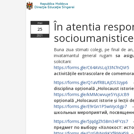
În atentia respon
mai
25
socioumanistice
2021
Buna ziua stimati colegi, pe final de an,
invatamantul general rugam
sa asig
solicitarii:
https://forms.gle/C64AVsLq33N7nQVr5
activitățile extrascolare de comemora
https://forms.gle/Q1aVfR8LAJDS3zyp6
disciplina opțională „Holocaust istorie 
https://forms.gle/kMMcwvuje5YsjUcB9
opțională „Holocaust istorie și lecții 
https://forms.gle/E9rGn1P5wiVyc6gp7
школьных мероприятий, посвященн
https://forms.gle/5JqdgZh58m34FYzs7
предмет по выбору «Холокост: ист
https://forms.gle/QzGJbNq9KYfRiW459