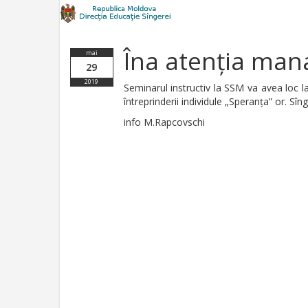
Îna atenția mana
mai
29
2019
Seminarul instructiv la SSM va avea loc la
întreprinderii individule „Speranța” or. Sîng
info M.Rapcovschi