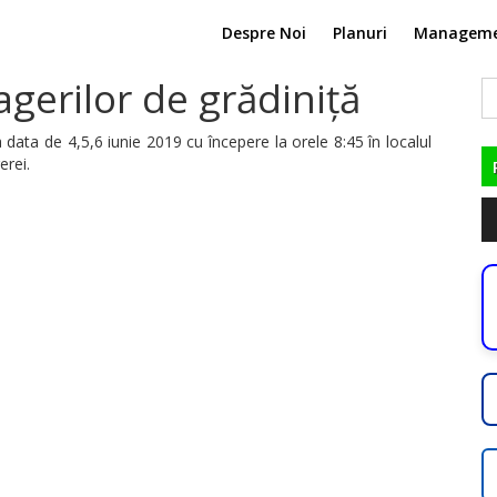
Despre Noi
Planuri
Managem
gerilor de grădiniță
C
du
 data de 4,5,6 iunie 2019 cu începere la orele 8:45 în localul
erei.
Pl
au