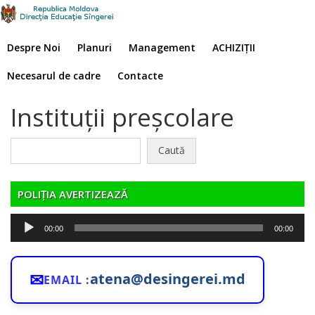
Despre Noi
Planuri
Management
ACHIZIȚII
Necesarul de cadre
Contacte
Instituţii preşcolare
Caută
după:
POLIȚIA AVERTIZEAZĂ
Player
00:00
00:00
audio
✉
atena@desingerei.md
EMAIL :