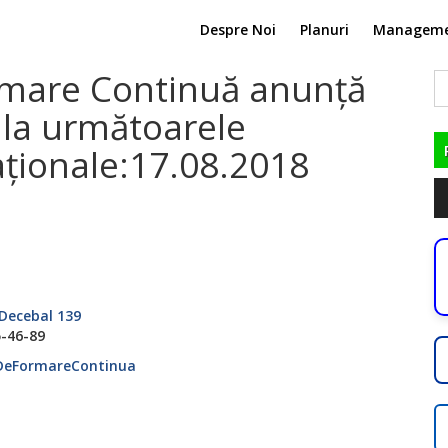
Despre Noi
Planuri
Managem
ormare Continuă anunță
C
du
la următoarele
ționale:17.08.2018
Pl
au
 Decebal 139
5-46-89
lDeFormareContinua