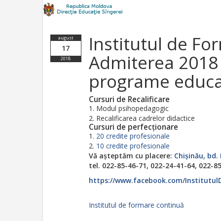
Institutul de F
august
17
Admiterea 2018 
2018
programe educa
Cursuri de Recalificare
Modul psihopedagogic
Recalificarea cadrelor didactice
Cursuri de perfecționare
20 credite profesionale
10 credite profesionale
Vă așteptăm cu placere:
Chișinău, bd.
tel. 022-85-46-71, 022-24-41-64, 022-8
https://www.facebook.com/Institutu
Institutul de formare continuă