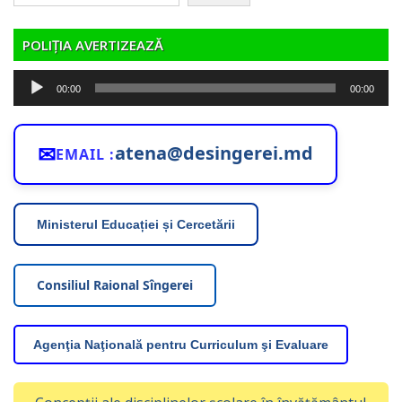
POLIȚIA AVERTIZEAZĂ
Player
00:00
00:00
audio
✉
atena@desingerei.md
EMAIL :
Ministerul Educației și Cercetării
Consiliul Raional Sîngerei
Agenţia Naţională pentru Curriculum şi Evaluare