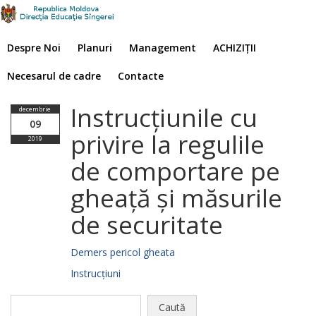
Despre Noi
Planuri
Management
ACHIZIȚII
Necesarul de cadre
Contacte
Instrucţiunile cu
decembrie
09
privire la regulile
2019
de comportare pe
gheaţă şi măsurile
de securitate
Demers pericol gheata
Instrucţiuni
Caută
după: