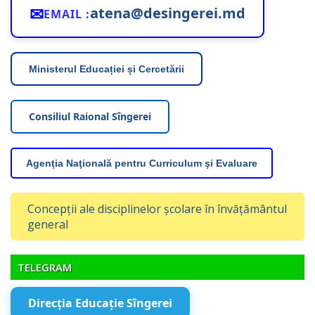
✉
atena@desingerei.md
EMAIL :
Ministerul Educației și Cercetării
Consiliul Raional Sîngerei
Agenţia Naţională pentru Curriculum şi Evaluare
Concepții ale disciplinelor școlare în învățământul
general
TELEGRAM
Direcția Educație Sîngerei