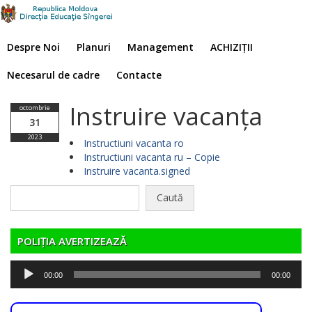
Despre Noi
Planuri
Management
ACHIZIȚII
Necesarul de cadre
Contacte
Instruire vacanța
octombrie
31
2023
Instructiuni vacanta ro
Instructiuni vacanta ru – Copie
Instruire vacanta.signed
Caută
după:
POLIȚIA AVERTIZEAZĂ
Player
00:00
00:00
audio