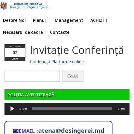
Despre Noi
Planuri
Management
ACHIZIȚII
Necesarul de cadre
Contacte
Invitație Conferință
ianuarie
02
2019
Conferință Platforme online
Caută
după:
POLIȚIA AVERTIZEAZĂ
Player
00:00
00:00
audio
✉
atena@desingerei.md
EMAIL :