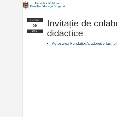
Invitație de cola
noiembrie
09
didactice
2022
Adresarea Fundației Academice Iasi, p