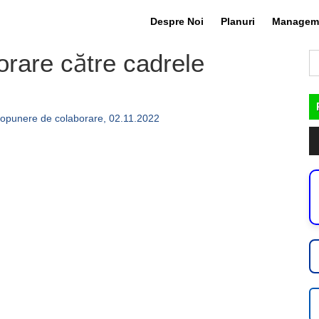
Despre Noi
Planuri
Managem
borare către cadrele
C
du
ropunere de colaborare, 02.11.2022
Pl
au