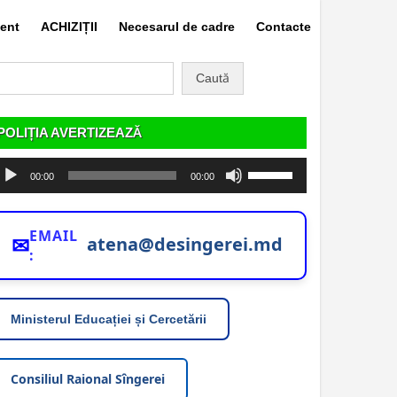
ent
ACHIZIȚII
Necesarul de cadre
Contacte
aută
pă:
POLIȚIA AVERTIZEAZĂ
ayer
Folosește
00:00
00:00
dio
tastele
săgeată
sus/jos
EMAIL
pentru
✉
atena@desingerei.md
:
a
mări
sau
micșora
Ministerul Educației și Cercetării
volumul.
Consiliul Raional Sîngerei