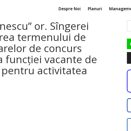
Despre Noi
Planuri
Managem
inescu” or. Sîngerei
C
du
rea termenului de
relor de concurs
Pl
 funcției vacante de
au
 pentru activitatea