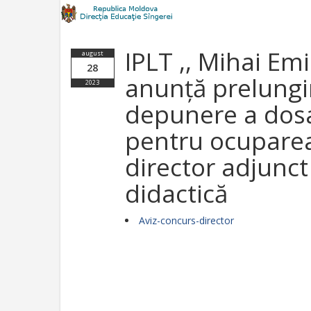
IPLT ,, Mihai Em
august
28
anunță prelungi
2023
depunere a dosa
pentru ocuparea
director adjunct
didactică
Aviz-concurs-director