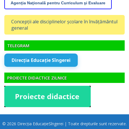
Agenţia Naţională pentru Curriculum şi Evaluare
Concepții ale disciplinelor școlare în învățământul
general
TELEGRAM
Direcția Educație Sîngerei
PROIECTE DIDACTICE ZILNICE
© 2026 Direcția EducațieSîngerei | Toate drepturile sunt rezervate.