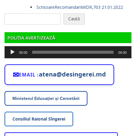
ScrisoareRecomandariMIDR,703 21.01.2022
Caută
după:
POLIȚIA AVERTIZEAZĂ
Player
00:00
00:00
audio
✉
atena@desingerei.md
EMAIL :
Ministerul Educației și Cercetării
Consiliul Raional Sîngerei