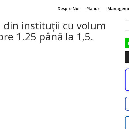
Despre Noi
Planuri
Managem
 din instituții cu volum
C
du
re 1.25 până la 1,5.
Pl
au