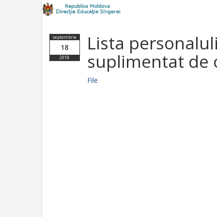
Lista personaluli
septembrie
18
suplimentat de o
2018
File