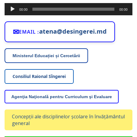
Player
00:00
00:00
audio
✉
atena@desingerei.md
EMAIL :
Ministerul Educației și Cercetării
Consiliul Raional Sîngerei
Agenţia Naţională pentru Curriculum şi Evaluare
Concepții ale disciplinelor școlare în învățământul
general