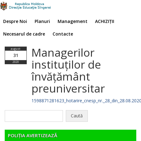
Despre Noi
Planuri
Management
ACHIZIȚII
Necesarul de cadre
Contacte
Managerilor
august
31
instituţilor de
2020
învăţământ
preuniversitar
1598871281623_hotarire_cnesp_nr._28_din_28.08.202
Caută
după:
POLIȚIA AVERTIZEAZĂ