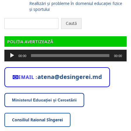
Reallizări și probleme în domeniul educației fizice
și sportului
Caută
după:
POLIȚIA AVERTIZEAZĂ
Player
00:00
00:00
audio
✉
atena@desingerei.md
EMAIL :
Ministerul Educației și Cercetării
Consiliul Raional Sîngerei