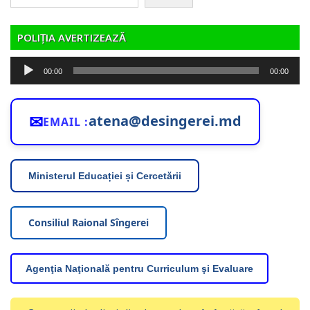
după:
POLIȚIA AVERTIZEAZĂ
Player
00:00
00:00
audio
✉
atena@desingerei.md
EMAIL :
Ministerul Educației și Cercetării
Consiliul Raional Sîngerei
Agenţia Naţională pentru Curriculum şi Evaluare