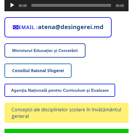
Player
00:00
00:00
audio
✉
atena@desingerei.md
EMAIL :
Ministerul Educației și Cercetării
Consiliul Raional Sîngerei
Agenţia Naţională pentru Curriculum şi Evaluare
Concepții ale disciplinelor școlare în învățământul
general