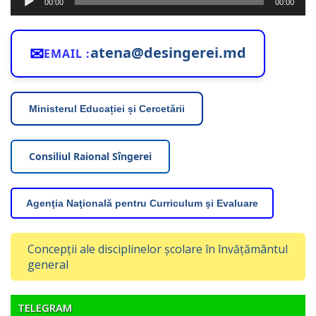
00:00
00:00
audio
✉
atena@desingerei.md
EMAIL :
Ministerul Educației și Cercetării
Consiliul Raional Sîngerei
Agenţia Naţională pentru Curriculum şi Evaluare
Concepții ale disciplinelor școlare în învățământul
general
TELEGRAM