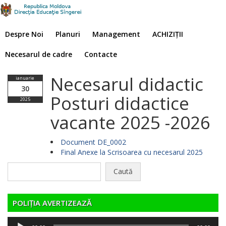
Despre Noi
Planuri
Management
ACHIZIȚII
Necesarul de cadre
Contacte
Necesarul didactic
ianuarie
30
Posturi didactice
2025
vacante 2025 -2026
Document DE_0002
Final Anexe la Scrisoarea cu necesarul 2025
Caută
după:
POLIȚIA AVERTIZEAZĂ
Player