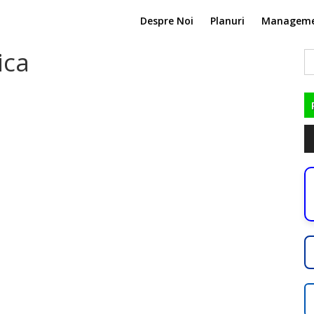
Despre Noi
Planuri
Managem
ica
C
du
Pl
au