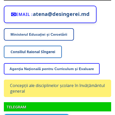
✉
atena@desingerei.md
EMAIL :
Ministerul Educației și Cercetării
Consiliul Raional Sîngerei
Agenţia Naţională pentru Curriculum şi Evaluare
Concepții ale disciplinelor școlare în învățământul
general
TELEGRAM