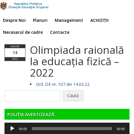
Despre Noi
Planuri
Management
ACHIZIȚII
Necesarul de cadre
Contacte
Olimpiada raională
martie
14
la educația fizică –
2022
2022
Ord. DE nr. 107 din 14.03.22
Caută
după:
POLIȚIA AVERTIZEAZĂ
Player
00:00
00:00
audio