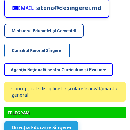
✉
atena@desingerei.md
EMAIL :
Ministerul Educației și Cercetării
Consiliul Raional Sîngerei
Agenţia Naţională pentru Curriculum şi Evaluare
Concepții ale disciplinelor școlare în învățământul
general
TELEGRAM
Direcția Educație Sîngerei