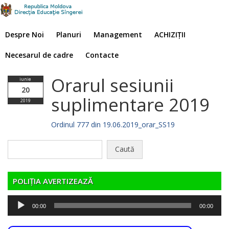
Despre Noi
Planuri
Management
ACHIZIȚII
Necesarul de cadre
Contacte
Orarul sesiunii
iunie
20
suplimentare 2019
2019
Ordinul 777 din 19.06.2019_orar_SS19
Caută
după:
POLIȚIA AVERTIZEAZĂ
Player
00:00
00:00
audio