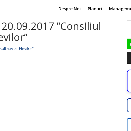
Despre Noi
Planuri
Managem
 20.09.2017 ”Consiliul
C
du
evilor”
ltativ al Elevilor”
Pl
au