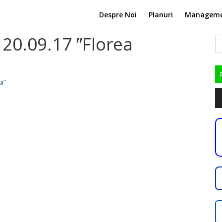
Despre Noi
Planuri
Managem
 20.09.17 ”Florea
C
du
i”
Pl
au