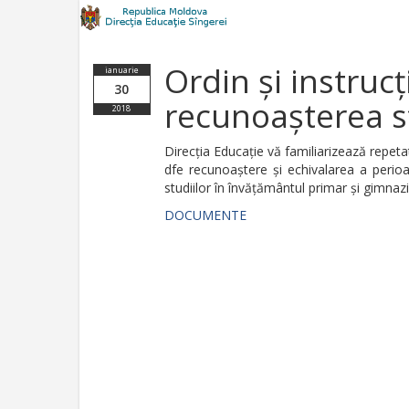
Ordin și instruc
ianuarie
30
recunoașterea st
2018
Direcția Educație vă familiarizează repeta
dfe recunoaștere și echivalarea a perioa
studiilor în învățământul primar și gimnazi
DOCUMENTE