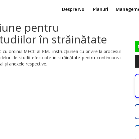
Despre Noi
Planuri
Managem
țiune pentru
C
du
udiilor în străinătate
t cu ordinul MECC al RM, instrucțiunea cu privire la procesul
delor de studii efectuate în străinătate pentru continuarea
Pl
al și anexele respective.
au