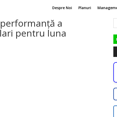
Despre Noi
Planuri
Managem
 performanță a
C
du
lari pentru luna
.
Pl
au