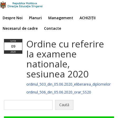
Despre Noi
Planuri
Management
ACHIZIȚII
Necesarul de cadre
Contacte
Ordine cu referire
iunie
09
la examene
2020
nationale,
sesiunea 2020
ordinul_503_din_05.06.2020_eliberarea_diplomelor
ordinul_506_din_05.06.2020_orar_SS20
Caută
după: