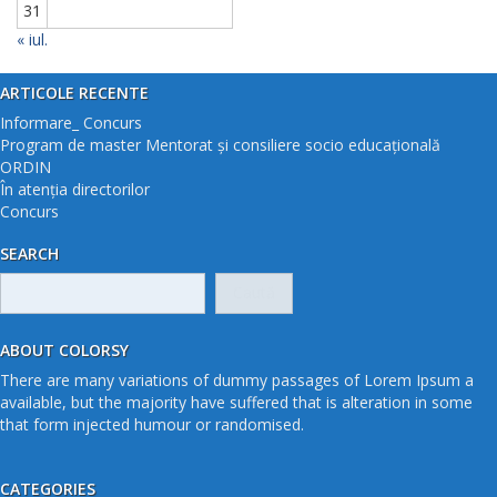
31
« iul.
ARTICOLE RECENTE
Informare_ Concurs
Program de master Mentorat și consiliere socio educațională
ORDIN
În atenția directorilor
Concurs
SEARCH
Caută
după:
ABOUT COLORSY
There are many variations of dummy passages of Lorem Ipsum a
available, but the majority have suffered that is alteration in some
that form injected humour or randomised.
CATEGORIES