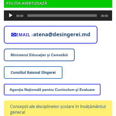
POLIȚIA AVERTIZEAZĂ
Player
00:00
00:00
audio
✉
atena@desingerei.md
EMAIL :
Ministerul Educației și Cercetării
Consiliul Raional Sîngerei
Agenţia Naţională pentru Curriculum şi Evaluare
Concepții ale disciplinelor școlare în învățământul
general