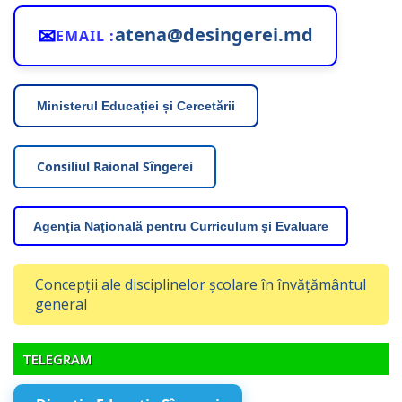
✉
atena@desingerei.md
EMAIL :
Ministerul Educației și Cercetării
Consiliul Raional Sîngerei
Agenţia Naţională pentru Curriculum şi Evaluare
Concepții ale disciplinelor școlare în învățământul
general
TELEGRAM