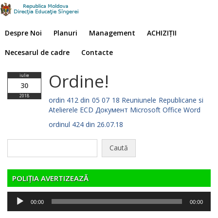
Despre Noi
Planuri
Management
ACHIZIȚII
Necesarul de cadre
Contacte
Ordine!
iulie
30
2018
ordin 412 din 05 07 18 Reuniunele Republicane si
Atelierele ECD Документ Microsoft Office Word
ordinul 424 din 26.07.18
Caută
după:
POLIȚIA AVERTIZEAZĂ
Player
00:00
00:00
audio