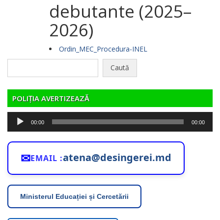
debutante (2025–
2026)
Ordin_MEC_Procedura-INEL
Caută
după:
POLIȚIA AVERTIZEAZĂ
Player
00:00
00:00
audio
✉
atena@desingerei.md
EMAIL :
Ministerul Educației și Cercetării