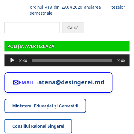
ordinul_418_din_29.04.2020_anularea tezelor
semestriale
Caută
după:
POLIȚIA AVERTIZEAZĂ
Player
00:00
00:00
audio
✉
atena@desingerei.md
EMAIL :
Ministerul Educației și Cercetării
Consiliul Raional Sîngerei