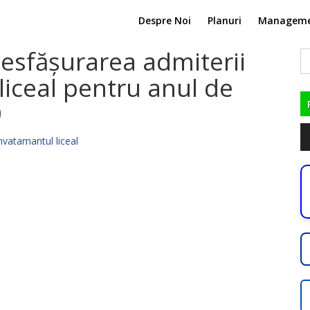
Despre Noi
Planuri
Managem
desfășurarea admiterii
C
du
liceal pentru anul de
9
Pl
nvatamantul liceal
au