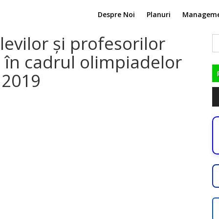
Despre Noi
Planuri
Managem
evilor și profesorilor
C
du
i în cadrul olimpiadelor
 2019
Pl
au