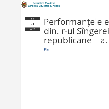
Performanțele el
mai
21
din. r-ul Sîngere
2019
republicane – a.
File