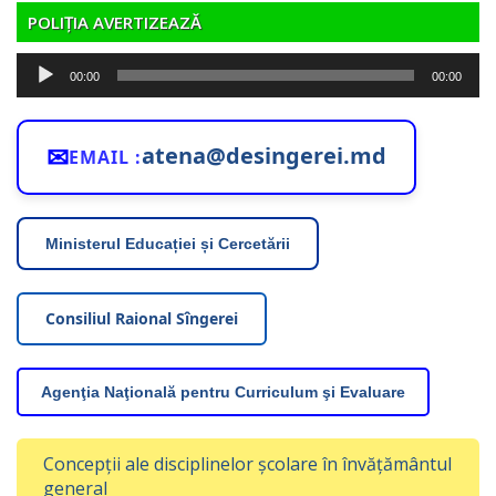
POLIȚIA AVERTIZEAZĂ
Player
00:00
00:00
audio
✉
atena@desingerei.md
EMAIL :
Ministerul Educației și Cercetării
Consiliul Raional Sîngerei
Agenţia Naţională pentru Curriculum şi Evaluare
Concepții ale disciplinelor școlare în învățământul
general