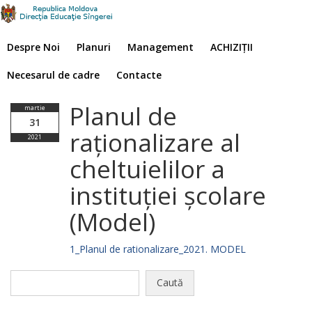
Despre Noi
Planuri
Management
ACHIZIȚII
Necesarul de cadre
Contacte
Planul de
martie
31
raționalizare al
2021
cheltuielilor a
instituției școlare
(Model)
1_Planul de rationalizare_2021. MODEL
Caută
după: