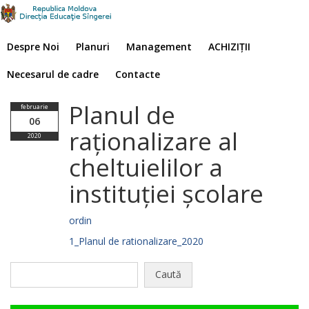
Despre Noi
Planuri
Management
ACHIZIȚII
Necesarul de cadre
Contacte
Planul de
februarie
06
raționalizare al
2020
cheltuielilor a
instituției școlare
ordin
1_Planul de rationalizare_2020
Caută
după: