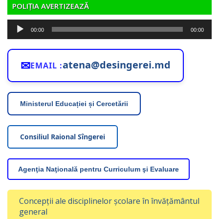
POLIȚIA AVERTIZEAZĂ
Player
00:00
00:00
audio
✉
atena@desingerei.md
EMAIL :
Ministerul Educației și Cercetării
Consiliul Raional Sîngerei
Agenţia Naţională pentru Curriculum şi Evaluare
Concepții ale disciplinelor școlare în învățământul
general