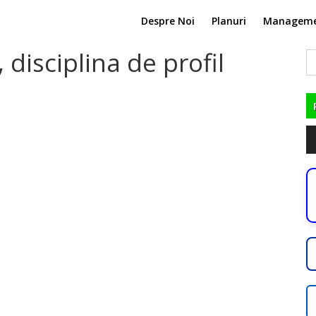
Despre Noi
Planuri
Managem
, disciplina de profil
C
du
Pl
au