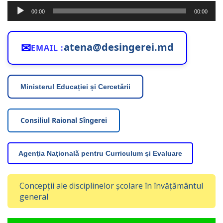
Player
00:00
00:00
audio
✉
atena@desingerei.md
EMAIL :
Ministerul Educației și Cercetării
Consiliul Raional Sîngerei
Agenţia Naţională pentru Curriculum şi Evaluare
Concepții ale disciplinelor școlare în învățământul
general