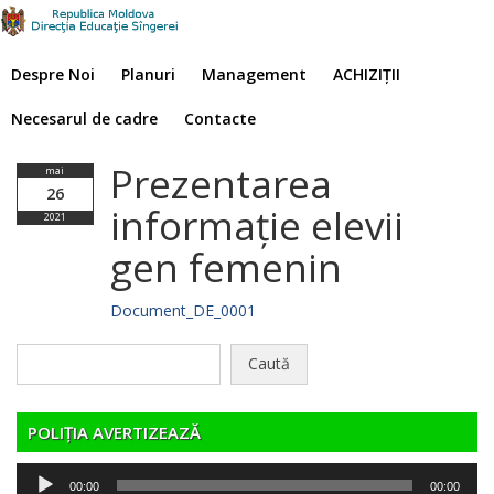
Despre Noi
Planuri
Management
ACHIZIȚII
Necesarul de cadre
Contacte
Prezentarea
mai
26
informație elevii
2021
gen femenin
Document_DE_0001
Caută
după:
POLIȚIA AVERTIZEAZĂ
Player
00:00
00:00