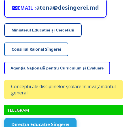
✉
atena@desingerei.md
EMAIL :
Ministerul Educației și Cercetării
Consiliul Raional Sîngerei
Agenţia Naţională pentru Curriculum şi Evaluare
Concepții ale disciplinelor școlare în învățământul
general
TELEGRAM
Direcția Educație Sîngerei