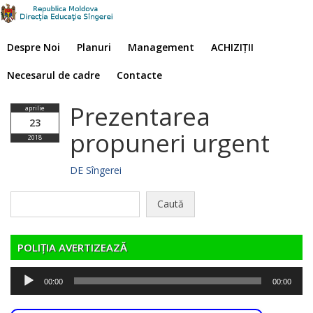
Despre Noi
Planuri
Management
ACHIZIȚII
Necesarul de cadre
Contacte
Prezentarea
aprilie
23
propuneri urgent
2018
DE Sîngerei
Caută
după:
POLIȚIA AVERTIZEAZĂ
Player
00:00
00:00
audio