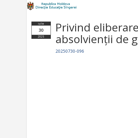
Privind eliberare
iulie
30
absolvienții de 
2025
20250730-096