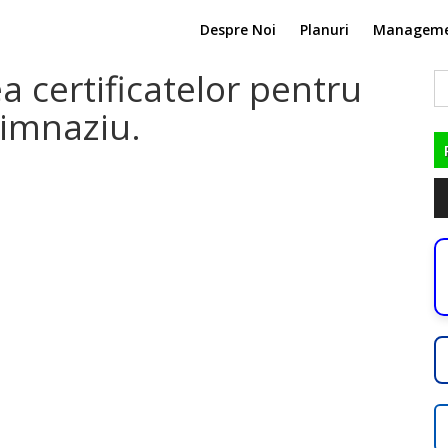
Despre Noi
Planuri
Managem
a certificatelor pentru
C
du
gimnaziu.
Pl
au