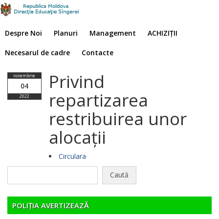
Despre Noi
Planuri
Management
ACHIZIȚII
Necesarul de cadre
Contacte
Privind
noiembrie
04
repartizarea
2022
restribuirea unor
alocații
Circulara
Caută
după:
POLIȚIA AVERTIZEAZĂ