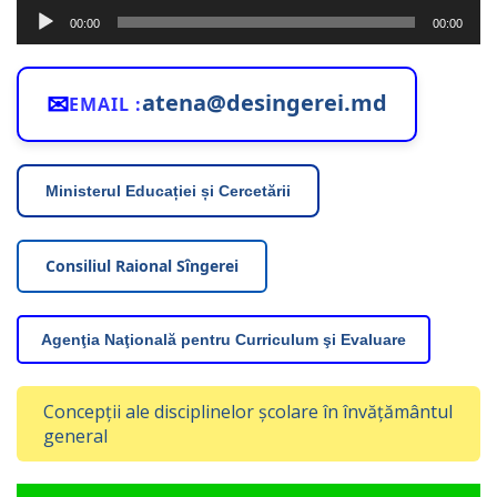
Player
00:00
00:00
audio
✉
atena@desingerei.md
EMAIL :
Ministerul Educației și Cercetării
Consiliul Raional Sîngerei
Agenţia Naţională pentru Curriculum şi Evaluare
Concepții ale disciplinelor școlare în învățământul
general