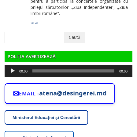
pentru a participa la concertele organizate cu
prilejul sărbătorilor ,,Ziua Independenței”, ,,Ziua
limbii române”.
orar
Caută
după:
POLIȚIA AVERTIZEAZĂ
Player
00:00
00:00
audio
✉
atena@desingerei.md
EMAIL :
Ministerul Educației și Cercetării