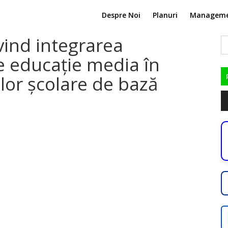
Despre Noi
Planuri
Managem
vind integrarea
C
du
e educație media în
elor școlare de bază
Pl
au