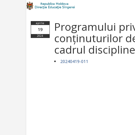
Programului pri
aprilie
19
conținuturilor d
2024
cadrul disciplin
20240419-011