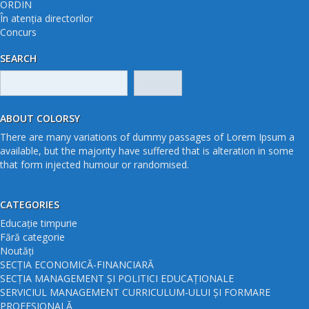
ORDIN
În atenția directorilor
Concurs
SEARCH
Caută
după:
ABOUT COLORSY
There are many variations of dummy passages of Lorem Ipsum a
available, but the majority have suffered that is alteration in some
that form injected humour or randomised.
CATEGORIES
Educație timpurie
Fără categorie
Noutăți
SECȚIA ECONOMICĂ-FINANCIARĂ
SECȚIA MANAGEMENT ȘI POLITICI EDUCAȚIONALE
SERVICIUL MANAGEMENT CURRICULUM-ULUI ȘI FORMARE
PROFESIONALĂ