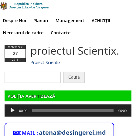
Despre Noi
Planuri
Management
ACHIZIȚII
Necesarul de cadre
Contacte
proiectul Scientix.
septembrie
27
2018
Proiect Scientix
Caută
după:
POLIȚIA AVERTIZEAZĂ
Player
00:00
00:00
audio
✉
atena@desingerei.md
EMAIL :