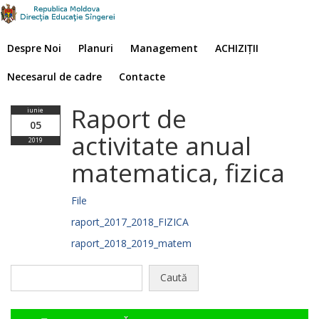
Despre Noi
Planuri
Management
ACHIZIȚII
Necesarul de cadre
Contacte
Raport de
iunie
05
activitate anual
2019
matematica, fizica
File
raport_2017_2018_FIZICA
raport_2018_2019_matem
Caută
după: