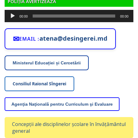
POLIȚIA AVERTIZEAZĂ
Player
00:00
00:00
audio
✉
atena@desingerei.md
EMAIL :
Ministerul Educației și Cercetării
Consiliul Raional Sîngerei
Agenţia Naţională pentru Curriculum şi Evaluare
Concepții ale disciplinelor școlare în învățământul
general