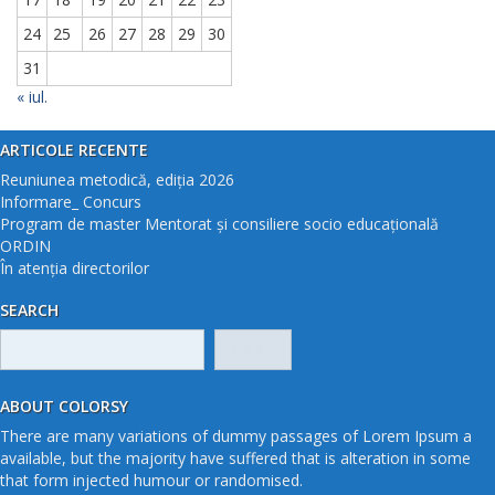
24
25
26
27
28
29
30
31
« iul.
ARTICOLE RECENTE
Reuniunea metodică, ediția 2026
Informare_ Concurs
Program de master Mentorat și consiliere socio educațională
ORDIN
În atenția directorilor
SEARCH
Caută
după:
ABOUT COLORSY
There are many variations of dummy passages of Lorem Ipsum a
available, but the majority have suffered that is alteration in some
that form injected humour or randomised.