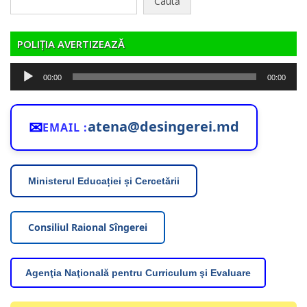
după:
POLIȚIA AVERTIZEAZĂ
Player
00:00
00:00
audio
✉
atena@desingerei.md
EMAIL :
Ministerul Educației și Cercetării
Consiliul Raional Sîngerei
Agenţia Naţională pentru Curriculum şi Evaluare