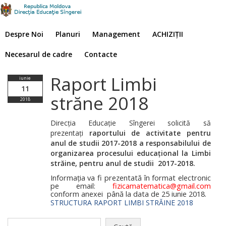
Despre Noi
Planuri
Management
ACHIZIȚII
Necesarul de cadre
Contacte
Raport Limbi
iunie
11
străne 2018
2018
Direcția Educație Sîngerei solicită să
prezentați
raportului de activitate pentru
anul de studii 2017-2018
a responsabilului de
organizarea procesului educaţional
la Limbi
străine,
pentru anul de studii
2017-2018
.
Informația va fi prezentată în format electronic
pe email:
fizicamatematica@gmail.com
conform anexei până la data de 25 iunie 2018.
STRUCTURA RAPORT LIMBI STRĂINE 2018
Caută