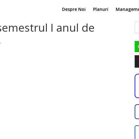
Despre Noi
Planuri
Managem
 semestrul I anul de
C
du
2
Pl
au