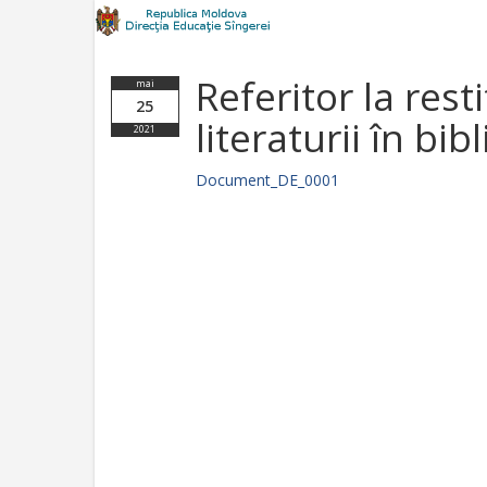
Referitor la rest
mai
25
literaturii în bib
2021
Document_DE_0001