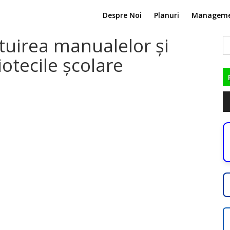
Despre Noi
Planuri
Managem
ituirea manualelor și
C
du
liotecile școlare
Pl
au