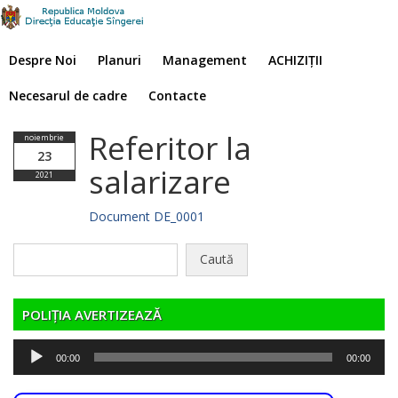
Despre Noi
Planuri
Management
ACHIZIȚII
Necesarul de cadre
Contacte
Referitor la
noiembrie
23
salarizare
2021
Document DE_0001
Caută
după:
POLIȚIA AVERTIZEAZĂ
Player
00:00
00:00
audio