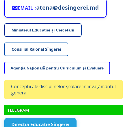
✉
atena@desingerei.md
EMAIL :
Ministerul Educației și Cercetării
Consiliul Raional Sîngerei
Agenţia Naţională pentru Curriculum şi Evaluare
Concepții ale disciplinelor școlare în învățământul
general
TELEGRAM
Direcția Educație Sîngerei